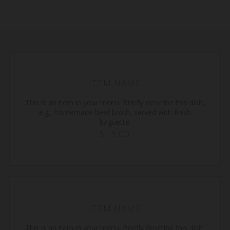
ITEM NAME
This is an item in your menu. Briefly describe this dish,
e.g., homemade beef broth, served with fresh
baguette.
$15.00
ITEM NAME
This is an item in your menu. Briefly describe this dish,