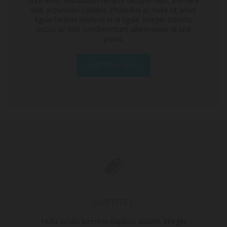
ante eros. Vestibulum tempor tempor nibh, a ornare
velit accumsan sodales. Phasellus ac nulla sit amet
ligula facilisis eleifend in id ligula. Integer lobortis
lectus ac felis condimentum ullamcorper id sed
purus.
BUTTON TEXT
SUBTITLE
Nulla iaculis lorem in dapibus aliquet. Integer