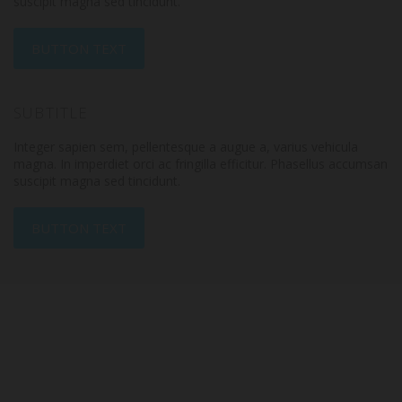
suscipit magna sed tincidunt.
BUTTON TEXT
SUBTITLE
Integer sapien sem, pellentesque a augue a, varius vehicula
magna. In imperdiet orci ac fringilla efficitur. Phasellus accumsan
suscipit magna sed tincidunt.
BUTTON TEXT