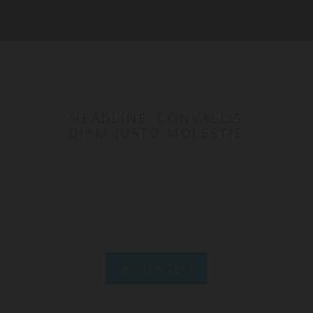
HEADLINE: CONVALLIS
DIAM JUSTO MOLESTIE
Preamble: Roin convallis dignissim tincidunt.
Nunc maximus in risus quis ultrices.
Vestibulum pellentesque hendrerit est, a
vehicula erat eleifend non.
BUTTON TEXT