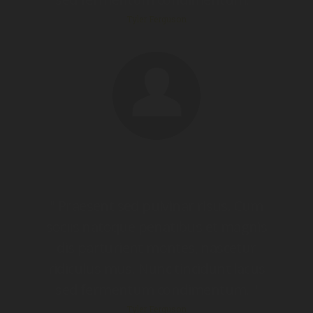
Tyler Ferguson
" Praesent sed pulvinar risus. Cum
sociis natoque penatibus et magnis
dis parturient montes, nascetur
ridiculus mus. Nunc tincidunt lacus
sed fermentum condimentum. "
Tyler Ferguson