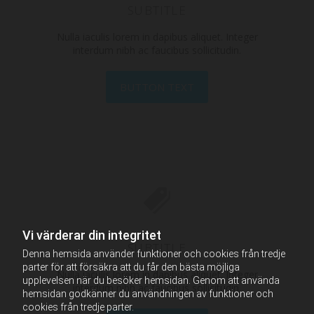
SUBTITLE
Nulla iaculis lorem in dapibus aliquet. Integer
interdum nibh ac faucibus sollicitudin.
BUTTON TEXT
Vi värderar din integritet
SUBTITLE
Denna hemsida använder funktioner och cookies från tredje
parter för att försäkra att du får den bästa möjliga
Nulla iaculis lorem in dapibus aliquet. Integer
upplevelsen när du besöker hemsidan. Genom att använda
interdum nibh ac faucibus sollicitudin.
hemsidan godkänner du användningen av funktioner och
cookies från tredje parter.