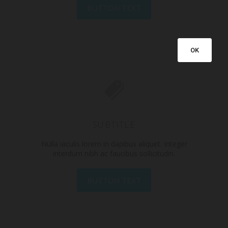
BUTTON TEXT
OK
SUBTITLE
Nulla iaculis lorem in dapibus aliquet. Integer
interdum nibh ac faucibus sollicitudin.
BUTTON TEXT