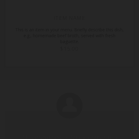
ITEM NAME
This is an item in your menu. Briefly describe this dish,
e.g., homemade beef broth, served with fresh
baguette.
$15.00
" Praesent sed pulvinar risus. Cum