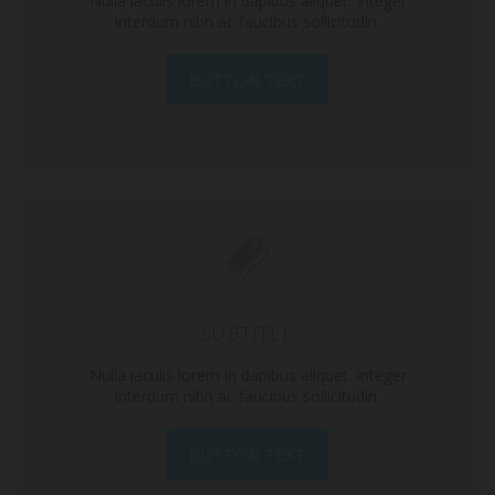
Nulla iaculis lorem in dapibus aliquet. Integer
interdum nibh ac faucibus sollicitudin.
BUTTON TEXT
SUBTITLE
Nulla iaculis lorem in dapibus aliquet. Integer
interdum nibh ac faucibus sollicitudin.
BUTTON TEXT