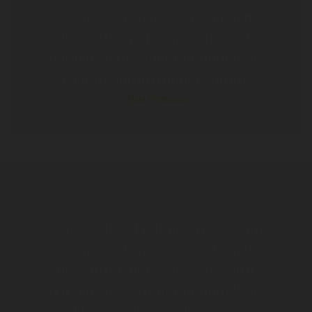
sociis natoque penatibus et magnis
dis parturient montes, nascetur
ridiculus mus. Nunc tincidunt lacus
sed fermentum condimentum. "
Tyler Ferguson
" Praesent sed pulvinar risus. Cum
sociis natoque penatibus et magnis
dis parturient montes, nascetur
ridiculus mus. Nunc tincidunt lacus
sed fermentum condimentum. "